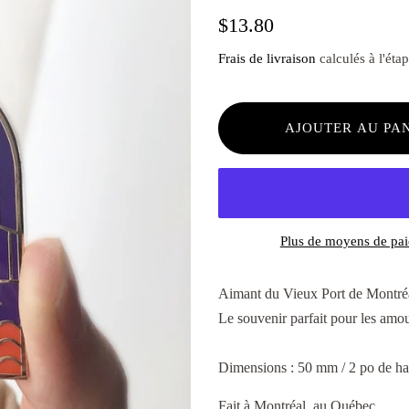
Prix
Prix
$13.80
régulier
réduit
Frais de livraison
calculés à l'éta
AJOUTER AU PA
Plus de moyens de pa
Aimant du Vieux Port de Montréal
Le souvenir parfait pour les amo
Dimensions : 50 mm / 2 po de ha
Fait à Montréal, au Québec