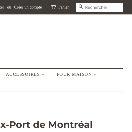
R
ter
ou
Créer un compte
Panier
E
C
H
E
R
C
H
E
ACCESSOIRES
POUR MAISON
x-Port de Montréal