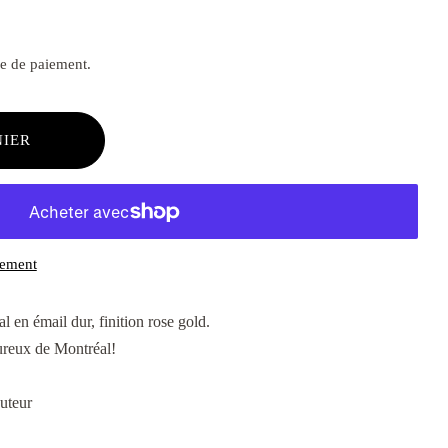
pe de paiement.
NIER
iement
 en émail dur, finition rose gold.
ureux de Montréal!
uteur