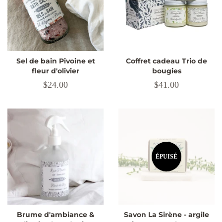
Sel de bain Pivoine et
Coffret cadeau Trio de
fleur d'olivier
bougies
Prix
$24.00
Prix
$41.00
régulier
régulier
ÉPUISÉ
Brume d'ambiance &
Savon La Sirène - argile