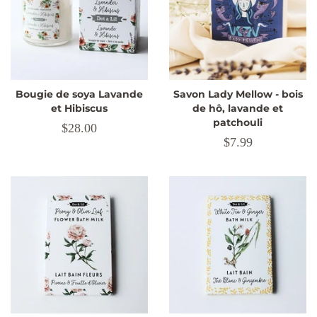
Bougie de soya Lavande
Savon Lady Mellow - bois
et Hibiscus
de hô, lavande et
patchouli
Prix
$28.00
Prix
$7.99
régulier
régulier