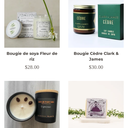
Bougie de soya Fleur de
Bougie Cèdre Clark &
riz
James
Prix
$28.00
Prix
$30.00
régulier
régulier