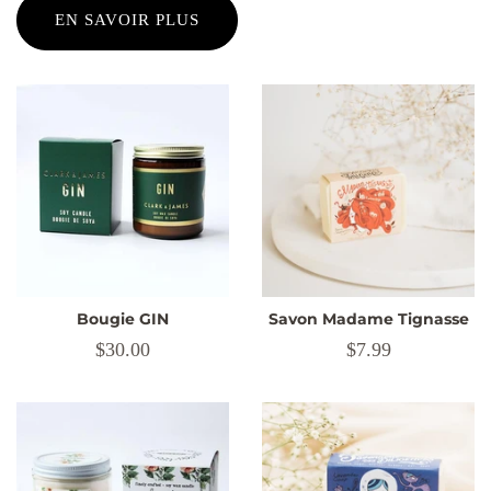
EN SAVOIR PLUS
Bougie GIN
Savon Madame Tignasse
Prix
$30.00
Prix
$7.99
régulier
régulier