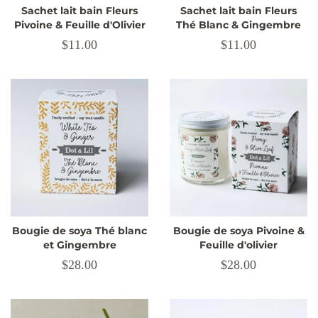
Sachet lait bain Fleurs
Sachet lait bain Fleurs
Pivoine & Feuille d'Olivier
Thé Blanc & Gingembre
Prix
$11.00
Prix
$11.00
régulier
régulier
Bougie de soya Thé blanc
Bougie de soya Pivoine &
et Gingembre
Feuille d'olivier
Prix
$28.00
Prix
$28.00
régulier
régulier