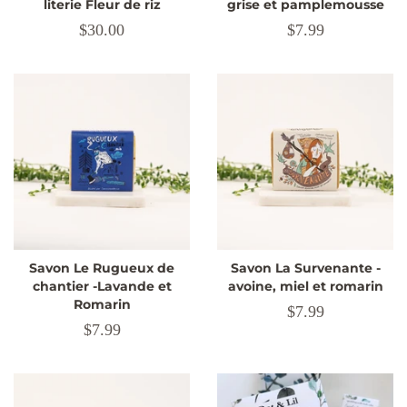
literie Fleur de riz
grise et pamplemousse
Prix
$30.00
Prix
$7.99
régulier
régulier
Savon Le Rugueux de
Savon La Survenante -
chantier -Lavande et
avoine, miel et romarin
Romarin
Prix
$7.99
Prix
$7.99
régulier
régulier