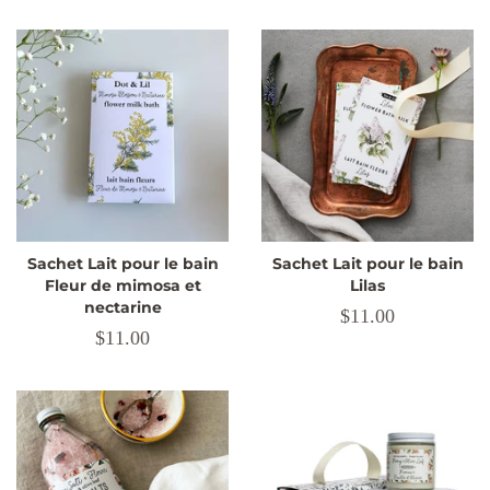
régulier
Sachet Lait pour le bain
Sachet Lait pour le bain
Fleur de mimosa et
Lilas
nectarine
Prix
$11.00
Prix
$11.00
régulier
régulier