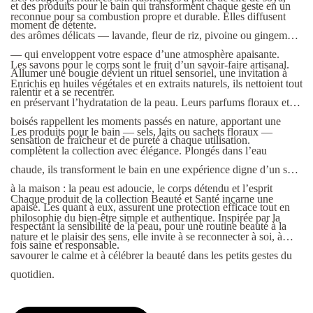
et des produits pour le bain qui transforment chaque geste en un
reconnue pour sa combustion propre et durable. Elles diffusent
moment de détente.
des arômes délicats — lavande, fleur de riz, pivoine ou gingembre
— qui enveloppent votre espace d’une atmosphère apaisante.
Les savons pour le corps sont le fruit d’un savoir-faire artisanal.
Allumer une bougie devient un rituel sensoriel, une invitation à
Enrichis en huiles végétales et en extraits naturels, ils nettoient tout
ralentir et à se recentrer.
en préservant l’hydratation de la peau. Leurs parfums floraux et
boisés rappellent les moments passés en nature, apportant une
Les produits pour le bain — sels, laits ou sachets floraux —
sensation de fraîcheur et de pureté à chaque utilisation.
complètent la collection avec élégance. Plongés dans l’eau
chaude, ils transforment le bain en une expérience digne d’un spa
à la maison : la peau est adoucie, le corps détendu et l’esprit
Chaque produit de la collection Beauté et Santé incarne une
apaisé. Les quant à eux, assurent une protection efficace tout en
philosophie du bien-être simple et authentique. Inspirée par la
respectant la sensibilité de la peau, pour une routine beauté à la
nature et le plaisir des sens, elle invite à se reconnecter à soi, à
fois saine et responsable.
savourer le calme et à célébrer la beauté dans les petits gestes du
quotidien.