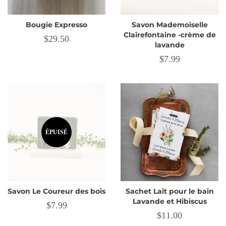
Bougie Expresso
Savon Mademoiselle
Clairefontaine -crème de
Prix
$29.50
lavande
régulier
Prix
$7.99
régulier
ÉPUISÉ
Savon Le Coureur des bois
Sachet Lait pour le bain
Lavande et Hibiscus
Prix
$7.99
Prix
$11.00
régulier