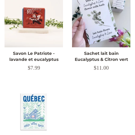
Savon Le Patriote -
Sachet lait bain
lavande et eucalyptus
Eucalyptus & Citron vert
Prix
$7.99
Prix
$11.00
régulier
régulier