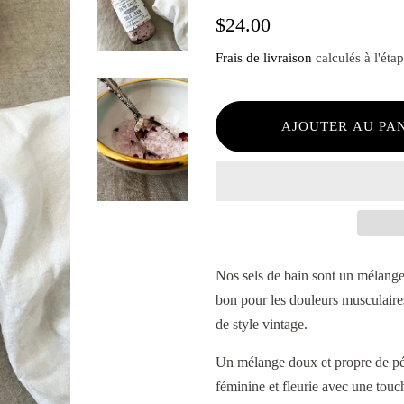
Prix
Prix
$24.00
régulier
réduit
Frais de livraison
calculés à l'éta
AJOUTER AU PA
Nos sels de bain sont un mélange 
bon pour les douleurs musculaires
de style vintage.
Un mélange doux et propre de péta
féminine et fleurie avec une touch