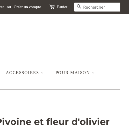
R
ter
ou
Créer un compte
Panier
E
C
H
E
R
C
H
E
ACCESSOIRES
POUR MAISON
ivoine et fleur d'olivier